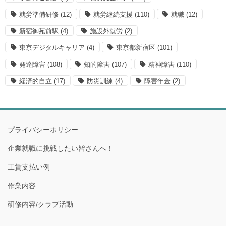
就労準備研修
(12)
就労継続支援
(110)
就職
(12)
新宿御苑前駅
(4)
施設外就労
(2)
東京デジタルキャリア
(4)
東京都新宿区
(101)
発達障害
(108)
知的障害
(107)
精神障害
(110)
経済的自立
(17)
防災訓練
(4)
障害年金
(2)
プライバシーポリシー
企業就職に挑戦したい皆さんへ！
工賃支払い例
作業内容
研修内容/クラブ活動