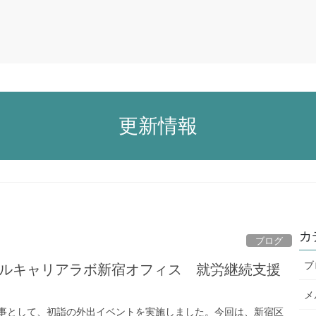
は
DCLの特徴
就職者の実績
アクセス・事業所概要
/クラブ活動
更新情報
カ
ブログ
ブ
ジタルキャリアラボ新宿オフィス 就労継続支援
メ
事として、初詣の外出イベントを実施しました。今回は、新宿区