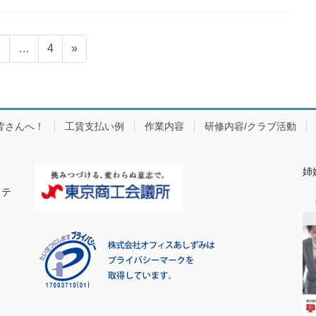
固
固
2
…
4
»
定
定
ペ
ペ
ー
ー
ジ
ジ
皆さんへ！
工賃支払い例
作業内容
研修内容/クラブ活動
姉
カテ