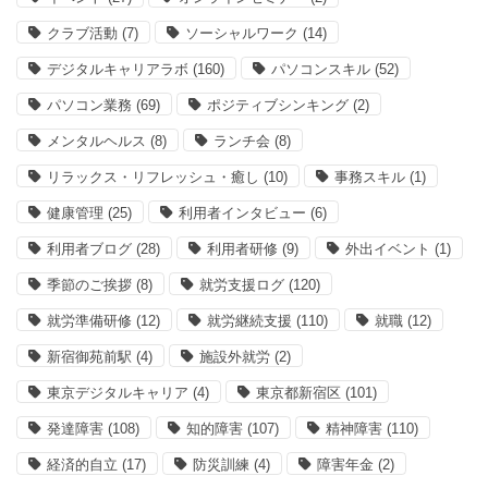
クラブ活動
(7)
ソーシャルワーク
(14)
デジタルキャリアラボ
(160)
パソコンスキル
(52)
パソコン業務
(69)
ポジティブシンキング
(2)
メンタルヘルス
(8)
ランチ会
(8)
リラックス・リフレッシュ・癒し
(10)
事務スキル
(1)
健康管理
(25)
利用者インタビュー
(6)
利用者ブログ
(28)
利用者研修
(9)
外出イベント
(1)
季節のご挨拶
(8)
就労支援ログ
(120)
就労準備研修
(12)
就労継続支援
(110)
就職
(12)
新宿御苑前駅
(4)
施設外就労
(2)
東京デジタルキャリア
(4)
東京都新宿区
(101)
発達障害
(108)
知的障害
(107)
精神障害
(110)
経済的自立
(17)
防災訓練
(4)
障害年金
(2)